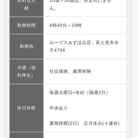
求める人
20歳～35歳位、男女問いませ
材
ん。
勤務時間
8時40分～19時
ループスみずほ台店：富士見市水
勤務地
子4708
待遇（福
社会保険、雇用保険
利厚生）
毎週火曜日+有給（隔週2日）
休日休暇
年休あり
夏期休暇(2日) 正月休み(４連休)